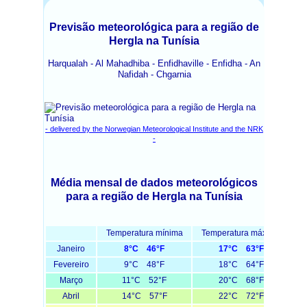
Previsão meteorológica para a região de
Hergla na Tunísia
Harqualah - Al Mahadhiba - Enfidhaville - Enfidha - An
Nafidah - Chgarnia
- delivered by the Norwegian Meteorological Institute and the NRK
-
Média mensal de dados meteorológicos
para a região de Hergla na Tunísia
Temperatura mínima
Temperatura máxima
T
Janeiro
8°C 46°F
17°C 63°F
Fevereiro
9°C 48°F
18°C 64°F
Março
11°C 52°F
20°C 68°F
Abril
14°C 57°F
22°C 72°F