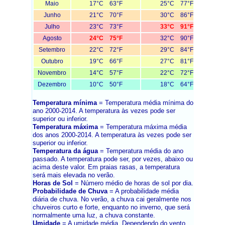
Maio
17°C 63°F
25°C 77°F
Junho
21°C 70°F
30°C 86°F
Julho
23°C 73°F
33°C 91°F
Agosto
24°C 75°F
32°C 90°F
Setembro
22°C 72°F
29°C 84°F
Outubro
19°C 66°F
27°C 81°F
Novembro
14°C 57°F
22°C 72°F
Dezembro
10°C 50°F
18°C 64°F
Temperatura mínima
= Temperatura média mínima do
ano 2000-2014. A temperatura às vezes pode ser
superior ou inferior.
Temperatura máxima
= Temperatura máxima média
dos anos 2000-2014. A temperatura às vezes pode ser
superior ou inferior.
Temperatura da água
= Temperatura média do ano
passado. A temperatura pode ser, por vezes, abaixo ou
acima deste valor. Em praias rasas, a temperatura
será mais elevada no verão.
Horas de Sol
= Número médio de horas de sol por dia.
Probabilidade de Chuva
= A probabilidade média
diária de chuva. No verão, a chuva cai geralmente nos
chuveiros curto e forte, enquanto no inverno, que será
normalmente uma luz, a chuva constante.
Umidade
= A umidade média. Dependendo do vento