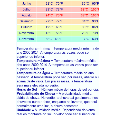
Junho
21°C 70°F
35°C 95°F
Julho
23°C 73°F
38°C 100°F
Agosto
24°C 75°F
38°C 100°F
Setembro
22°C 72°F
34°C 93°F
Outubro
19°C 66°F
30°C 86°F
Novembro
13°C 55°F
23°C 73°F
Dezembro
9°C 48°F
17°C 63°F
Temperatura mínima
= Temperatura média mínima do
ano 2000-2014. A temperatura às vezes pode ser
superior ou inferior.
Temperatura máxima
= Temperatura máxima média
dos anos 2000-2014. A temperatura às vezes pode ser
superior ou inferior.
Temperatura da água
= Temperatura média do ano
passado. A temperatura pode ser, por vezes, abaixo ou
acima deste valor. Em praias rasas, a temperatura
será mais elevada no verão.
Horas de Sol
= Número médio de horas de sol por dia.
Probabilidade de Chuva
= A probabilidade média
diária de chuva. No verão, a chuva cai geralmente nos
chuveiros curto e forte, enquanto no inverno, que será
normalmente uma luz, a chuva constante.
Umidade
= A umidade média. Dependendo do vento
real eo montante do sol, o valor pode ser superior ou