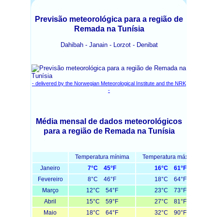
Previsão meteorológica para a região de
Remada na Tunísia
Dahibah - Janain - Lorzot - Denibat
- delivered by the Norwegian Meteorological Institute and the NRK
-
Média mensal de dados meteorológicos
para a região de Remada na Tunísia
Temperatura mínima
Temperatura máxima
T
Janeiro
7°C 45°F
16°C 61°F
Fevereiro
8°C 46°F
18°C 64°F
Março
12°C 54°F
23°C 73°F
Abril
15°C 59°F
27°C 81°F
Maio
18°C 64°F
32°C 90°F