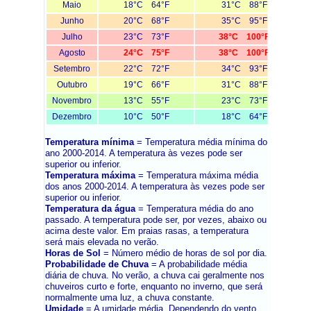
Maio
18°C 64°F
31°C 88°F
Junho
20°C 68°F
35°C 95°F
Julho
23°C 73°F
38°C 100°F
Agosto
24°C 75°F
38°C 100°F
Setembro
22°C 72°F
34°C 93°F
Outubro
19°C 66°F
31°C 88°F
Novembro
13°C 55°F
23°C 73°F
Dezembro
10°C 50°F
18°C 64°F
Temperatura mínima
= Temperatura média mínima do
ano 2000-2014. A temperatura às vezes pode ser
superior ou inferior.
Temperatura máxima
= Temperatura máxima média
dos anos 2000-2014. A temperatura às vezes pode ser
superior ou inferior.
Temperatura da água
= Temperatura média do ano
passado. A temperatura pode ser, por vezes, abaixo ou
acima deste valor. Em praias rasas, a temperatura
será mais elevada no verão.
Horas de Sol
= Número médio de horas de sol por dia.
Probabilidade de Chuva
= A probabilidade média
diária de chuva. No verão, a chuva cai geralmente nos
chuveiros curto e forte, enquanto no inverno, que será
normalmente uma luz, a chuva constante.
Umidade
= A umidade média. Dependendo do vento