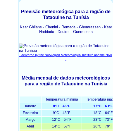
Previsão meteorológica para a região de
Tataouine na Tunísia
Ksar Ghilane - Chenini - Remada - Ghomrassen - Ksar
Haddada - Douiret - Guermessa
- delivered by the Norwegian Meteorological Institute and the NRK
-
Média mensal de dados meteorológicos
para a região de Tataouine na Tunísia
Temperatura mínima
Temperatura máxima
T
Janeiro
8°C 46°F
17°C 63°F
Fevereiro
9°C 48°F
18°C 64°F
Março
12°C 54°F
23°C 73°F
Abril
14°C 57°F
26°C 79°F