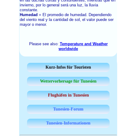
en las duchas cortas y contundentes, mientras que en
invierno, por lo general será una luz, la lluvia
constante.
Humedad
= El promedio de humedad. Dependiendo
del viento real y la cantidad de sol, el valor puede ser
mayor o menor.
Please see also:
Temperature and Weather
worldwide
Kurz-Infos für Touristen
Wettervorhersage für Tunesien
Flughäfen in Tunesien
Tunesien-Forum
Tunesien-Informationen