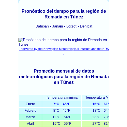
Pronóstico del tiempo para la región de
Remada en Túnez
Dahibah - Janain - Lorzot - Denibat
- delivered by the Norwegian Meteorological Institute and the NRK
-
Promedio mensual de datos
meteorológicos para la región de Remada
en Túnez
Temperatura mínima
Temperatura Máxima
Enero
7°C 45°F
16°C 61°F
Febrero
8°C 46°F
18°C 64°F
Marzo
12°C 54°F
23°C 73°F
Abril
15°C 59°F
27°C 81°F