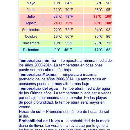
Mayo
18°C 64°F
32°C 90°F
Junio
21°C 70°F
35°C 95°F
Julio
23°C 73°F
38°C 100°F
Agosto
24°C 75°F
38°C 100°F
Septiembre
22°C 72°F
34°C 93°F
Octubre
19°C 66°F
30°C 86°F
Noviembre
13°C 55°F
23°C 73°F
Diciembre
9°C 48°F
17°C 63°F
Temperatura mínima
= Temperatura mínima media de
los años 2000-2014. La temperatura en ocasiones
puede ser más alto o más bajo.
Temperatura Máxima
= Temperatura máxima
promedio de los años 2000-2014. La temperatura en
ocasiones puede ser más alto o más bajo.
Temperatura del agua
= Temperatura media del agua
de los últimos años. La temperatura puede ser a veces
por debajo o por encima de este valor. En las playas
de poca profundidad, la temperatura será mayor en
verano.
Horas de sol
= Promedio del número de horas de sol
al día.
Probabilidad de Lluvia
= La probabilidad de la media
diaria de lluvia. En verano, la lluvia cae por lo general