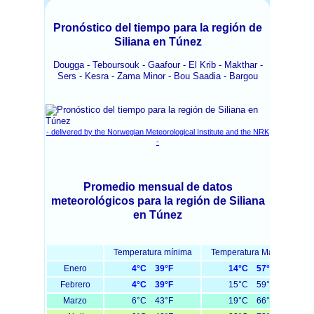
Pronóstico del tiempo para la región de
Siliana en Túnez
Dougga - Teboursouk - Gaafour - El Krib - Makthar -
Sers - Kesra - Zama Minor - Bou Saadia - Bargou
- delivered by the Norwegian Meteorological Institute and the NRK
-
Promedio mensual de datos
meteorológicos para la región de Siliana
en Túnez
Temperatura mínima
Temperatura Máxima
Enero
4°C 39°F
14°C 57°F
Febrero
4°C 39°F
15°C 59°F
Marzo
6°C 43°F
19°C 66°F