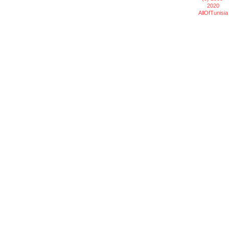
2020
AllOfTunisia