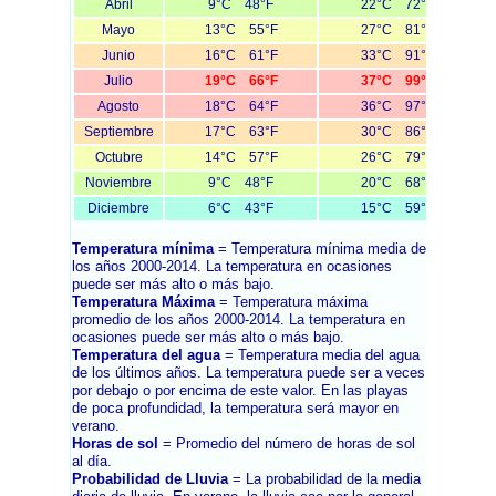
Abril
9°C 48°F
22°C 72°F
Mayo
13°C 55°F
27°C 81°F
Junio
16°C 61°F
33°C 91°F
Julio
19°C 66°F
37°C 99°F
Agosto
18°C 64°F
36°C 97°F
Septiembre
17°C 63°F
30°C 86°F
Octubre
14°C 57°F
26°C 79°F
Noviembre
9°C 48°F
20°C 68°F
Diciembre
6°C 43°F
15°C 59°F
Temperatura mínima
= Temperatura mínima media de
los años 2000-2014. La temperatura en ocasiones
puede ser más alto o más bajo.
Temperatura Máxima
= Temperatura máxima
promedio de los años 2000-2014. La temperatura en
ocasiones puede ser más alto o más bajo.
Temperatura del agua
= Temperatura media del agua
de los últimos años. La temperatura puede ser a veces
por debajo o por encima de este valor. En las playas
de poca profundidad, la temperatura será mayor en
verano.
Horas de sol
= Promedio del número de horas de sol
al día.
Probabilidad de Lluvia
= La probabilidad de la media