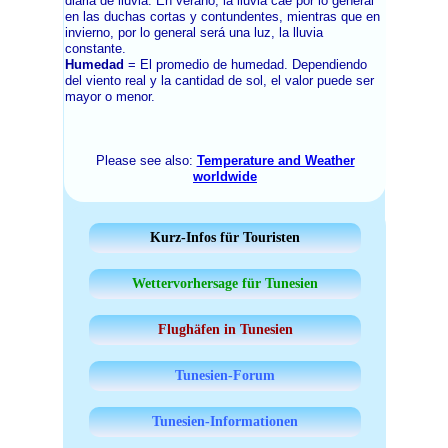
diaria de lluvia. En verano, la lluvia cae por lo general
en las duchas cortas y contundentes, mientras que en
invierno, por lo general será una luz, la lluvia
constante.
Humedad
= El promedio de humedad. Dependiendo
del viento real y la cantidad de sol, el valor puede ser
mayor o menor.
Please see also:
Temperature and Weather
worldwide
Kurz-Infos für Touristen
Wettervorhersage für Tunesien
Flughäfen in Tunesien
Tunesien-Forum
Tunesien-Informationen