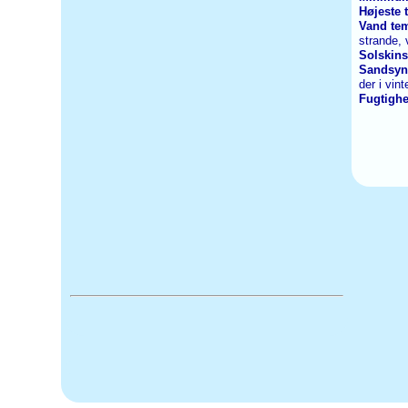
Højeste 
Vand te
strande, 
Solskin
Sandsyn
der i vin
Fugtigh