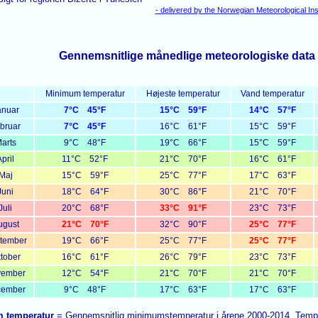
- delivered by the Norwegian Meteorological Ins
Gennemsnitlige månedlige meteorologiske data f
Minimum temperatur
Højeste temperatur
Vand temperatur
anuar
7°C 45°F
15°C 59°F
14°C 57°F
bruar
7°C 45°F
16°C 61°F
15°C 59°F
arts
9°C 48°F
19°C 66°F
15°C 59°F
pril
11°C 52°F
21°C 70°F
16°C 61°F
Maj
15°C 59°F
25°C 77°F
17°C 63°F
Juni
18°C 64°F
30°C 86°F
21°C 70°F
Juli
20°C 68°F
33°C 91°F
23°C 73°F
ugust
21°C 70°F
32°C 90°F
25°C 77°F
tember
19°C 66°F
25°C 77°F
25°C 77°F
tober
16°C 61°F
26°C 79°F
23°C 73°F
vember
12°C 54°F
21°C 70°F
21°C 70°F
cember
9°C 48°F
17°C 63°F
17°C 63°F
 temperatur
= Gennemsnitlig minimumstemperatur i årene 2000-2014. Temper