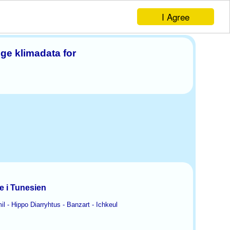
I Agree
ge klimadata for
te i Tunesien
l - Hippo Diarryhtus - Banzart - Ichkeul