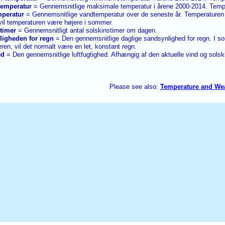
temperatur
= Gennemsnitlige maksimale temperatur i årene 2000-2014. Temper
mperatur
= Gennemsnitlige vandtemperatur over de seneste år. Temperaturen
vil temperaturen være højere i sommer.
stimer
= Gennemsnitligt antal solskinstimer om dagen.
ligheden for regn
= Den gennemsnitlige daglige sandsynlighed for regn. I so
teren, vil det normalt være en let, konstant regn.
ed
= Den gennemsnitlige luftfugtighed. Afhængig af den aktuelle vind og solsk
Please see also:
Temperature and We