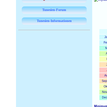
Tunesien-Forum
Tunesien-Informationen
J
Fe
M
A
A
Sep
Ok
No
De
Minimum