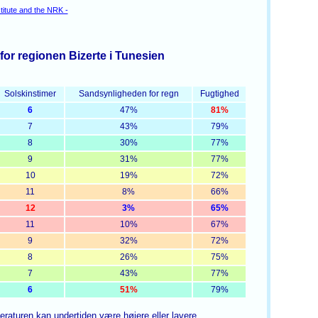
titute and the NRK -
or regionen Bizerte i Tunesien
Solskinstimer
Sandsynligheden for regn
Fugtighed
6
47%
81%
7
43%
79%
8
30%
77%
9
31%
77%
10
19%
72%
11
8%
66%
12
3%
65%
11
10%
67%
9
32%
72%
8
26%
75%
7
43%
77%
6
51%
79%
aturen kan undertiden være højere eller lavere.