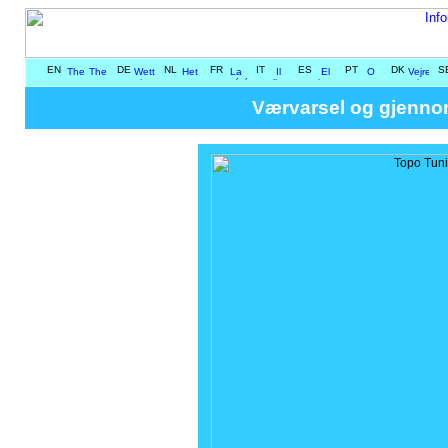
EN
DE
NL
FR
IT
ES
PT
DK
S
Værvarsel og gjennoms